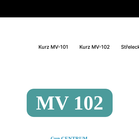
Z
Kurz MV-101
Kurz MV-102
Střelec
Akreditovaný kurz
MV 102
Gun CENTRUM