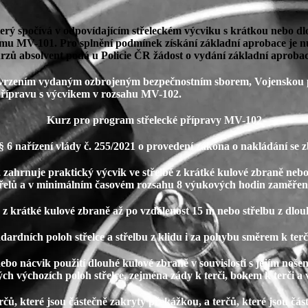
terý spočívá v odpovídajícím střeleckém výcviku s krátkou nebo 
amu MV-101. Pro splnění podmínek získání základní aprobace je 
zů absolvent podá u Policie ČR žádost o vydání základní aprobace
rzením vydaným ozbrojeným bezpečnostním sborem, Vojenskou polic
 přípravu s výcvikem v rozsahu MV-102.
Kurz pro program střelecké přípravy MV-102
 § 6 nařízení vlády č. 255/2021 o provedení zákona o nakládání se
 zahrnuje praktický výcvik ve střelbě z krátké kulové zbraně neb
třelů a v minimálním časovém rozsahu 8 výukových hodin zaměřen
u z krátké kulové zbraně až po vzdálenost 15 m nebo střelbu z dlo
ndardních poloh střelce a střelbu z klidu i za pohybu směrem k terč
nebo nácvik použití dlouhé kulové zbraně v souvislosti s jejím noš
ch výchozích poloh střelce, zejména zády k terči, bokem k terči a 
terčů, které jsou částečně zakryty překážkou, a terčů, které jsou čá