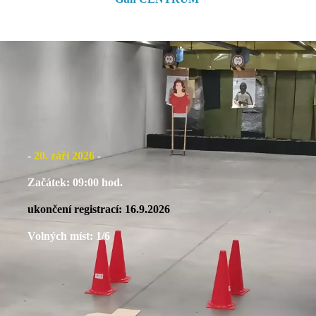
(Hradec Králové)
-
20. září
2026
-
Začátek: 09:00 hod.
ukončení registrací: 16.9.2026
Volných míst: 1/6