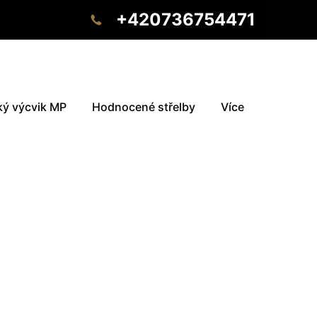
+420736754471
ký výcvik MP
Hodnocené střelby
Více