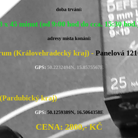
doba trvání:
8 x 45 minut (od 9:00 hod do cca. 15:30 hod.
adresy místa konání:
rum (Královehradecký kraj) -
Panelová 121
GPS:
50.2232494N, 15.8575567E
rdubický kraj)
GPS:
50.1259389N, 16.5064358E
CENA:
2800,- KČ