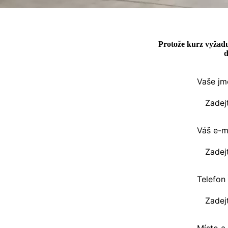
Protože kurz vyžadu
d
Vaše jm
Váš e-m
Telefon
Místo a