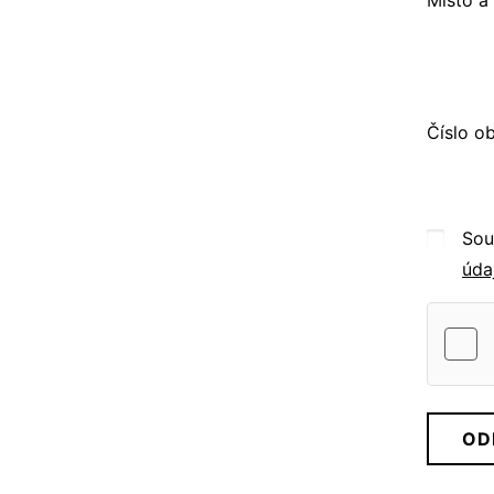
Číslo o
Sou
úda
OD