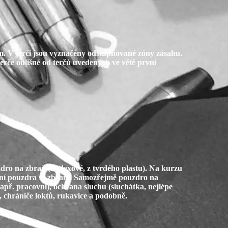
5 cm. V terči jsou vyznačeny odstupňované zóny zásahu.
erče odlišné od terčů uvedených ve větě první
zdro na zbraň (kydexové, z tvrdého plastu). Na kurzu
ení pouzdra se zbraní. Samozřejmě pouzdro na
např. pracovní), ochrana sluchu (sluchátka, nejlépe
, chrániče loktů, rukavice a podobně.