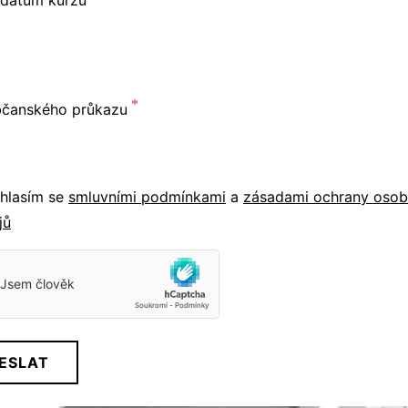
bčanského průkazu
hlasím se
smluvními podmínkami
a
zásadami ochrany osob
jů
ESLAT