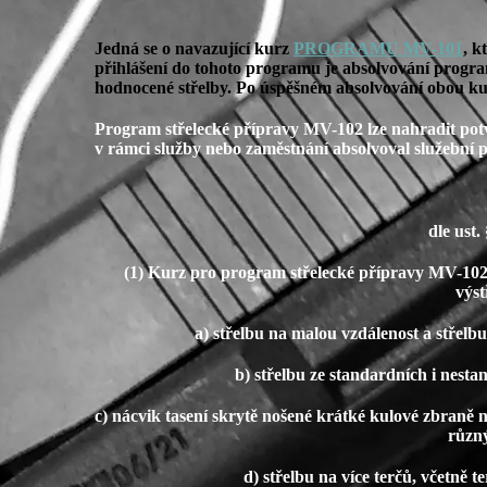
Jedná se o navazující kurz
PROGRAMU MV-101
, k
přihlášení do tohoto programu je absolvování progr
hodnocené střelby. Po úspěšném absolvování obou kur
Program střelecké přípravy MV-102 lze nahradit potv
v rámci služby nebo zaměstnání absolvoval služební
dle ust.
(1) Kurz pro program střelecké přípravy MV-102
výs
a) střelbu na malou vzdálenost a střelb
b) střelbu ze standardních i nesta
c) nácvik tasení skrytě nošené krátké kulové zbraně 
různý
d) střelbu na více terčů, včetně 