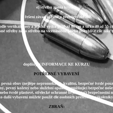
e) střelbu zpoza krytu a
f) řešení závad zbraně a přebíjení zbraně.
odle vertikální osy a jejichž výška je 50 až 80 cm a šířka 40 až 5
né střelby nebo střelbu na vícenásobné anebo pohyblivé cíle také t
doplňující INFORMACE KE KURZU
POTŘEBNÉ VYBAVENÍ
a pevná obuv (nejlépe nepromokavé), kvalitní, bezpečné tvrdé pou
ilný, pevný kožený nebo služební opasek, umožňující bezpečné noš
nebo tvrdé plastové, střelecké ochranné brýle (stačí bezpečnostní 
o další vybavení můžete použít dle osobních preferencí nákoleníky
ZBRAŇ: